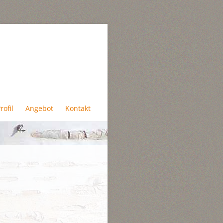
ringen
rofil
Angebot
Kontakt
rofil Ulrike Brück
Angebot
intergrund
Impressionen
hilosophie
Links