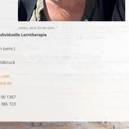
„schön, dass Sie da sind…“
individuelle Lerntherapie
n (univ.)
eldbruck
d.com
eck.de
2 00 1367
) 386 723